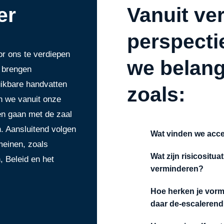
er
Vanuit ve
perspecti
or ons te verdiepen
we belang
e brengen
ruikbare handvatten
zoals:
en we vanuit onze
en gaan met de zaal
. Aansluitend volgen
Wat vinden we acce
meinen, zoals
Wat zijn risicositua
, Beleid en het
verminderen?
Hoe herken je vorm
daar de-escalerend