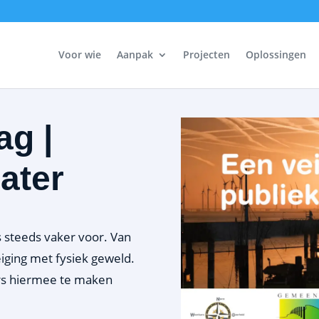
Voor wie
Aanpak
Projecten
Oplossingen
ag |
eater
 steeds vaker voor. Van
eiging met fysiek geweld.
rs hiermee te maken