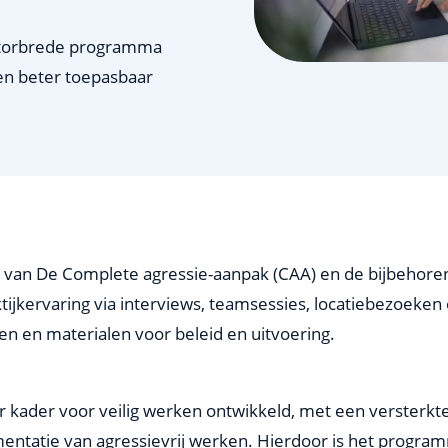
ectorbrede programma
en beter toepasbaar
an De Complete agressie-aanpak (CAA) en de bijbehorend
ijkervaring via interviews, teamsessies, locatiebezoeken
en en materialen voor beleid en uitvoering.
 kader voor veilig werken ontwikkeld, met een versterkte
mentatie van agressievrij werken. Hierdoor is het progra