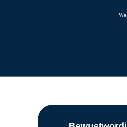
We 
Bewustwordin