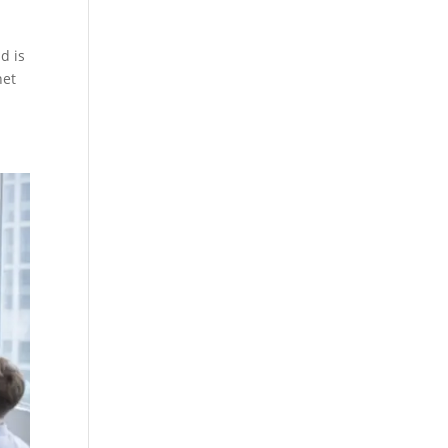
d is
het