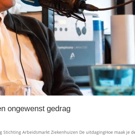
 en ongewenst gedrag
ag Stichting Arbeidsmarkt Ziekenhuizen De uitdagingHoe maak je d